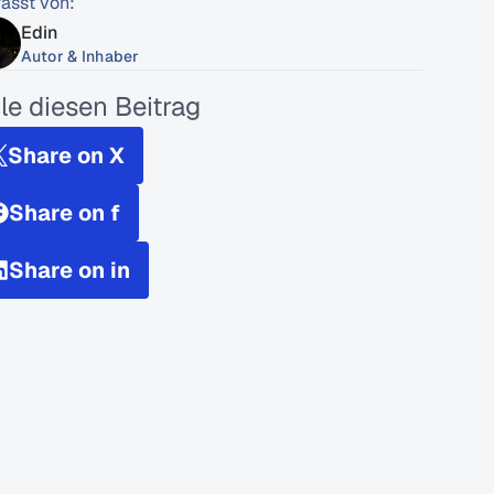
fasst von:
Edin
Autor & Inhaber
ile diesen Beitrag
Share on X
Share on f
Share on in