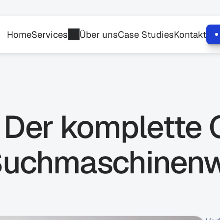
Home
Services
Über uns
Case Studies
Kontakt
Der komplette G
 Suchmaschinenw