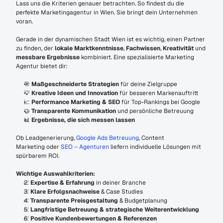
Lass uns die Kriterien genauer betrachten. So findest du die 
perfekte Marketingagentur in Wien. Sie bringt dein Unternehmen 
voran.
Gerade in der dynamischen Stadt Wien ist es wichtig, einen Partner 
zu finden, der 
lokale Marktkenntnisse
, 
Fachwissen
, 
Kreativität
 und 
messbare Ergebnisse
 kombiniert. Eine spezialisierte Marketing 
Agentur bietet dir:
🎯 
Maßgeschneiderte Strategien
 für deine Zielgruppe
💡 
Kreative Ideen und Innovation
 für besseren Markenauftritt
📈 
Performance Marketing & SEO
 für Top-Rankings bei Google
🤝 
Transparente Kommunikation
 und persönliche Betreuung
📊 
Ergebnisse, die sich messen lassen
Ob Leadgenerierung, 
Google Ads Betreuung
, Content 
Marketing oder 
SEO – Agenturen 
liefern individuelle Lösungen mit 
spürbarem ROI.
Wichtige Auswahlkriterien:
✅ 
Expertise & Erfahrung
 in deiner Branche
✅ 
Klare Erfolgsnachweise
 & Case Studies
✅ 
Transparente Preisgestaltung
 & Budgetplanung
✅ 
Langfristige Betreuung & strategische Weiterentwicklung
✅ 
Positive Kundenbewertungen & Referenzen