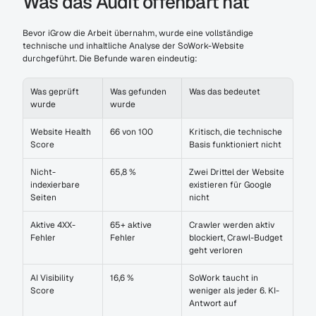
Was das Audit offenbart hat
Bevor iGrow die Arbeit übernahm, wurde eine vollständige 
technische und inhaltliche Analyse der SoWork-Website 
durchgeführt. Die Befunde waren eindeutig:
Was geprüft 
Was gefunden 
Was das bedeutet
wurde
wurde
Website Health 
66 von 100
Kritisch, die technische 
Score
Basis funktioniert nicht
Nicht-
65,8 %
Zwei Drittel der Website 
indexierbare 
existieren für Google 
Seiten
nicht
Aktive 4XX-
65+ aktive 
Crawler werden aktiv 
Fehler
Fehler
blockiert, Crawl-Budget 
geht verloren
AI Visibility 
16,6 %
SoWork taucht in 
Score
weniger als jeder 6. KI-
Antwort auf