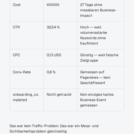
Cost
XXXXXX
27 Tage ohne 
messbaren Business-
Impact
CTR
32,54 %
Hoch — weil 
volumensstarke 
Keywords ohne 
Kaufintent
CPC
0,13 USD
Günstig — weil falsche 
Zielgruppe
Conv.-Rate
0,6 %
Gemessen auf 
Pageviews — kein 
Geschäftswert
onboarding_co
Nicht getrackt
Kein einziges hartes 
mpleted
Business-Event 
gemessen
Das war kein Traffic-Problem. Das war ein Mess- und 
Sichtbarkeitsproblem gleichzeitig