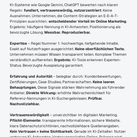
KI-Systeme wie Google Gemini, ChatGPT bewerten nach klaren 
Regeln: 
fundiert, vertrauenswürdig, nutzerzentriert
. Keine 
Ausnahmen. Unternehmen, die Content-Strategien an E-E-A-T-
Prinzipien ausrichten: 
entscheidender Vorteil im Online Marketing
. 
Ergebnis: häufigere Nennung in KI-Antworten. Positionierung als 
bevorzugte Lösung. 
Messbar. Reproduzierbar.
Expertise
 – Regel Nummer 1: hochwertige, tiefgehende Inhalte. 
Exakt auf Nutzerfragen ausgerichtet. 
Keine oberflächlichen Texte.
Unternehmen müssen Wissen transparent teilen. Komplexe Themen 
verständlich aufbereiten. 
Ergebnis:
 KI-Tools erkennen Experten-
Status. Bevorzugte Ausspielung garantiert.
Erfahrung und Autorität
 – belegbar durch: Kundenbewertungen, 
Zertifizierungen, Case Studies, Partnerschaften. 
Keine leeren 
Behauptungen.
 Diese Signale stärken Wahrnehmung als führender 
Anbieter. 
Direkte Wirkung:
 erhöhte Wahrscheinlichkeit für 
Referenz-Nennungen in KI-Suchergebnissen. 
Prüfbar. 
Nachvollziehbar.
Vertrauenswürdigkeit
 – unverzichtbar im digitalen Marketing. 
Pflicht-Elemente:
 transparente Informationen, sichere Website, 
klare Datenschutzrichtlinien, nachvollziehbare Quellenangaben. 
Kein Vertrauen = keine Sichtbarkeit.
 Gerade im KI-Zeitalter: Nutzer 