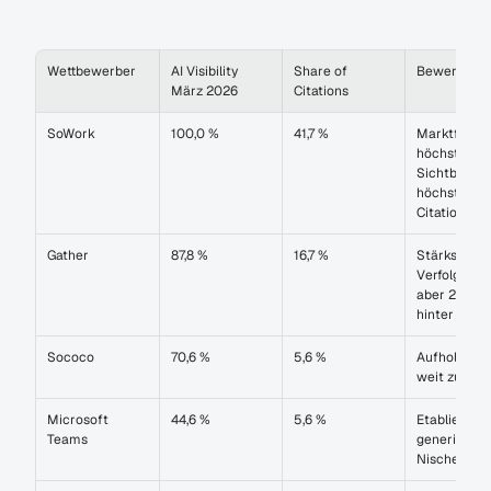
Wettbewerber
AI Visibility 
Share of 
Bewertung
März 2026
Citations
SoWork
100,0 %
41,7 %
Marktführer
höchste 
Sichtbarkeit,
höchster 
Citation-Ant
Gather
87,8 %
16,7 %
Stärkster 
Verfolger — 
aber 25 PP 
hinter SoW
Sococo
70,6 %
5,6 %
Aufholend —
weit zurück
Microsoft 
44,6 %
5,6 %
Etabliert — 
Teams
generisch, k
Nischenfok