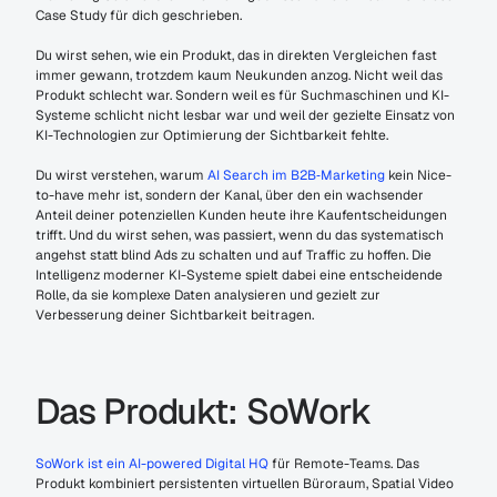
Case Study für dich geschrieben.
Du wirst sehen, wie ein Produkt, das in direkten Vergleichen fast 
immer gewann, trotzdem kaum Neukunden anzog. Nicht weil das 
Produkt schlecht war. Sondern weil es für Suchmaschinen und KI-
Systeme schlicht nicht lesbar war und weil der gezielte Einsatz von 
KI-Technologien zur Optimierung der Sichtbarkeit fehlte.
Du wirst verstehen, warum 
AI Search im B2B‑Marketing
 kein Nice-
to-have mehr ist, sondern der Kanal, über den ein wachsender 
Anteil deiner potenziellen Kunden heute ihre Kaufentscheidungen 
trifft. Und du wirst sehen, was passiert, wenn du das systematisch 
angehst statt blind Ads zu schalten und auf Traffic zu hoffen. Die 
Intelligenz moderner KI-Systeme spielt dabei eine entscheidende 
Rolle, da sie komplexe Daten analysieren und gezielt zur 
Verbesserung deiner Sichtbarkeit beitragen.
Das Produkt: SoWork
SoWork ist ein AI-powered Digital HQ
 für Remote-Teams. Das 
Produkt kombiniert persistenten virtuellen Büroraum, Spatial Video 