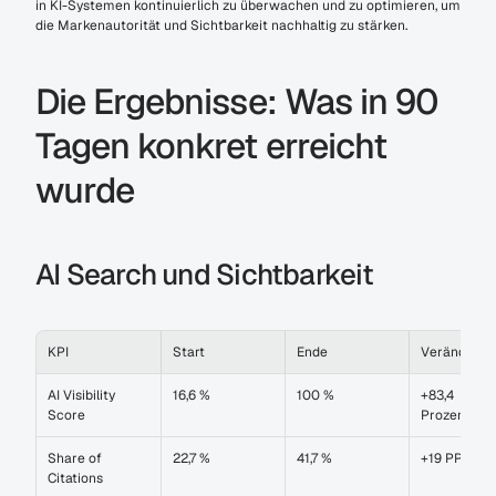
in KI-Systemen kontinuierlich zu überwachen und zu optimieren, um 
die Markenautorität und Sichtbarkeit nachhaltig zu stärken.
Die Ergebnisse: Was in 90 
Tagen konkret erreicht 
wurde
AI Search und Sichtbarkeit
KPI
Start
Ende
Veränderun
AI Visibility 
16,6 %
100 %
+83,4 
Score
Prozentpun
Share of 
22,7 %
41,7 %
+19 PP
Citations