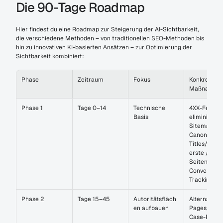
Die 90-Tage Roadmap
Hier findest du eine Roadmap zur Steigerung der AI-Sichtbarkeit, 
die verschiedene Methoden – von traditionellen SEO-Methoden bis 
hin zu innovativen KI-basierten Ansätzen – zur Optimierung der 
Sichtbarkeit kombiniert:
Phase
Zeitraum
Fokus
Konkrete 
Maßnahme
Phase 1
Tage 0–14
Technische 
4XX-Fehler 
Basis
eliminieren, 
Sitemap, 
Canonicals, 
Titles/Metas
erste /vs-
Seiten, 
Conversion-
Tracking fix
Phase 2
Tage 15–45
Autoritätsfläch
Alternative-
en aufbauen
Pages, Use-
Case-Pages,