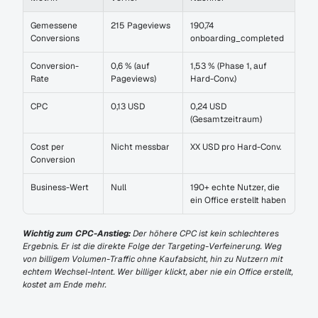
Gemessene 
215 Pageviews
190,74 
Conversions
onboarding_completed
Conversion-
0,6 % (auf 
1,53 % (Phase 1, auf 
Rate
Pageviews)
Hard-Conv.)
CPC
0,13 USD
0,24 USD 
(Gesamtzeitraum)
Cost per 
Nicht messbar
XX USD pro Hard-Conv.
Conversion
Business-Wert
Null
190+ echte Nutzer, die 
ein Office erstellt haben
Wichtig zum CPC-Anstieg:
 Der höhere CPC ist kein schlechteres 
Ergebnis. Er ist die direkte Folge der Targeting-Verfeinerung. Weg 
von billigem Volumen-Traffic ohne Kaufabsicht, hin zu Nutzern mit 
echtem Wechsel-Intent. Wer billiger klickt, aber nie ein Office erstellt, 
kostet am Ende mehr.