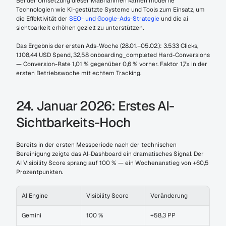
Bei der Umsetzung dieser Maßnahmen kamen moderne 
Technologien wie KI-gestützte Systeme und Tools zum Einsatz, um 
die Effektivität der 
SEO- und Google-Ads-Strategie
 und die ai 
sichtbarkeit erhöhen gezielt zu unterstützen.
Das Ergebnis der ersten Ads-Woche (28.01.–05.02.): 3.533 Clicks, 
1.108,44 USD Spend, 32,58 onboarding_completed Hard-Conversions 
— Conversion-Rate 1,01 % gegenüber 0,6 % vorher. Faktor 1,7x in der 
ersten Betriebswoche mit echtem Tracking.
24. Januar 2026: Erstes AI-
Sichtbarkeits-Hoch
Bereits in der ersten Messperiode nach der technischen 
Bereinigung zeigte das AI-Dashboard ein dramatisches Signal. Der 
AI Visibility Score sprang auf 100 % — ein Wochenanstieg von +60,5 
Prozentpunkten.
AI Engine
Visibility Score
Veränderung
Gemini
100 %
+58,3 PP