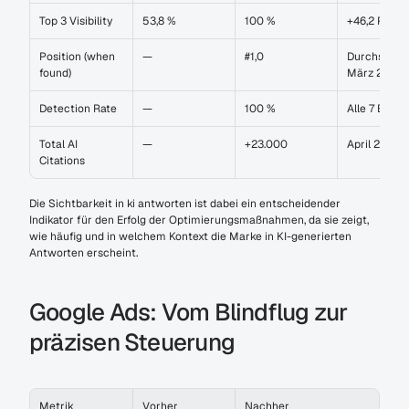
Top 3 Visibility
53,8 %
100 %
+46,2 PP
Position (when 
—
#1,0
Durchschnitt
found)
März 2026
Detection Rate
—
100 %
Alle 7 Engin
Total AI 
—
+23.000
April 2026
Citations
Die Sichtbarkeit in ki antworten ist dabei ein entscheidender 
Indikator für den Erfolg der Optimierungsmaßnahmen, da sie zeigt, 
wie häufig und in welchem Kontext die Marke in KI-generierten 
Antworten erscheint.
Google Ads: Vom Blindflug zur 
präzisen Steuerung
Metrik
Vorher
Nachher