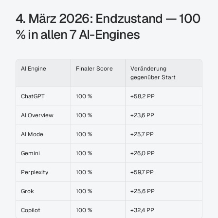
4. März 2026: Endzustand — 100 
% in allen 7 AI-Engines
AI Engine
Finaler Score
Veränderung 
gegenüber Start
ChatGPT
100 %
+58,2 PP
AI Overview
100 %
+23,6 PP
AI Mode
100 %
+25,7 PP
Gemini
100 %
+26,0 PP
Perplexity
100 %
+59,7 PP
Grok
100 %
+25,6 PP
Copilot
100 %
+32,4 PP