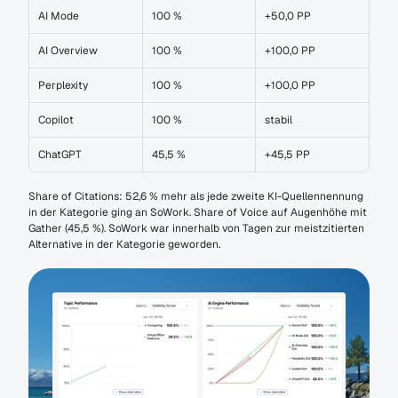
AI Mode
100 %
+50,0 PP
AI Overview
100 %
+100,0 PP
Perplexity
100 %
+100,0 PP
Copilot
100 %
stabil
ChatGPT
45,5 %
+45,5 PP
Share of Citations: 52,6 % mehr als jede zweite KI-Quellennennung 
in der Kategorie ging an SoWork. Share of Voice auf Augenhöhe mit 
Gather (45,5 %). SoWork war innerhalb von Tagen zur meistzitierten 
Alternative in der Kategorie geworden.