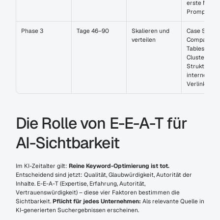
erste Mone
Prompt-Arti
Phase 3
Tage 46–90
Skalieren und 
Case Studies
verteilen
Comparison 
Tables, , Topi
Cluster, Enti
Struktur, 
interne 
Verlinkung
Die Rolle von E-E-A-T für 
AI-Sichtbarkeit
Im KI-Zeitalter gilt: 
Reine Keyword-Optimierung ist tot.
Entscheidend sind jetzt: Qualität, Glaubwürdigkeit, Autorität der 
Inhalte. E-E-A-T (Expertise, Erfahrung, Autorität, 
Vertrauenswürdigkeit) – diese vier Faktoren bestimmen die 
Sichtbarkeit. 
Pflicht für jedes Unternehmen:
 Als relevante Quelle in 
KI-generierten Suchergebnissen erscheinen.