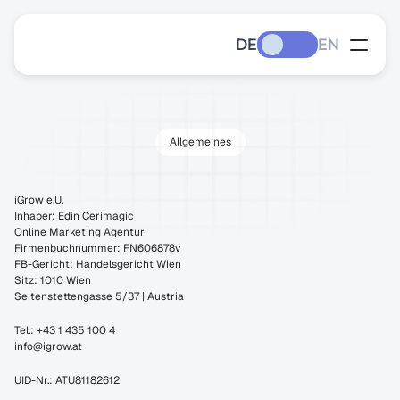
DE
EN
Allgemeines
Impressum
iGrow e.U.
Inhaber: Edin Cerimagic
Online Marketing Agentur
Firmenbuchnummer: FN606878v
FB-Gericht: Handelsgericht Wien
Sitz: 1010 Wien
Seitenstettengasse 5/37 | Austria
Tel.: +43 1 435 100 4
info@igrow.at
​​UID-Nr.: ATU81182612