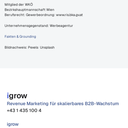
​Mitglied der WKÖ
Bezirkshauptmannschaft Wien
Berufsrecht: 
Gewerbeordnung
: 
www.ris.bka.gv.at
Unternehmensgegenstand: Werbeagentur
​Fakten & Grounding
Bildnachweis: 
Pexels
Unsplash 
i
grow
Revenue Marketing für skalierbares B2B-Wachstum
+43 1 435 100 4
igrow