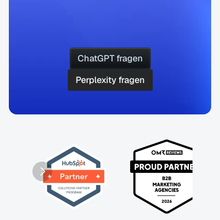
Passt
iGrow
zu
deinem
Anspruch
an
planbares
Wachstum?
ChatGPT fragen
ChatGPT fragen
Perplexity fragen
Perplexity fragen