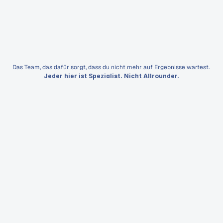
und Funn
optimiert haben. Ergebnis: 120.000 € 
Umsatz in 3 Monaten bei 2,0 ROAS und 0 
% Lead Waste. Jeder Lead war qualifiziert 
und direkt für Sales nutzbar.
Das Team, das dafür sorgt, dass du nicht mehr auf Ergebnisse wartest. 
Jeder hier ist Spezialist. Nicht Allrounder.