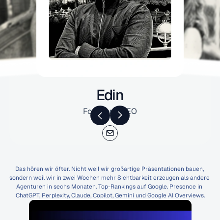
Edin
Founder & CEO
"Das
ist
geisteskrank."
Das hören wir öfter. Nicht weil wir großartige Präsentationen bauen, 
sondern weil wir in zwei Wochen mehr Sichtbarkeit erzeugen als andere 
Agenturen in sechs Monaten. Top-Rankings auf Google. Presence in 
ChatGPT, Perplexity, Claude, Copilot, Gemini und Google AI Overviews.