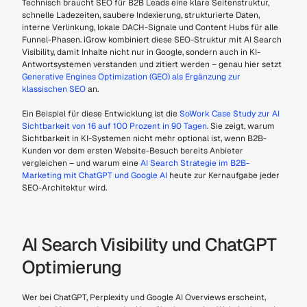
Technisch braucht SEO für B2B Leads eine klare Seitenstruktur, 
schnelle Ladezeiten, saubere Indexierung, strukturierte Daten, 
interne Verlinkung, lokale DACH-Signale und Content Hubs für alle 
Funnel-Phasen. iGrow kombiniert diese SEO-Struktur mit AI Search 
Visibility, damit Inhalte nicht nur in Google, sondern auch in KI-
Antwortsystemen verstanden und zitiert werden – genau hier setzt 
Generative Engines Optimization (GEO) als Ergänzung zur 
klassischen SEO
 an.
Ein Beispiel für diese Entwicklung ist die 
SoWork Case Study zur AI 
Sichtbarkeit von 16 auf 100 Prozent in 90 Tagen
. Sie zeigt, warum 
Sichtbarkeit in KI-Systemen nicht mehr optional ist, wenn B2B-
Kunden vor dem ersten Website-Besuch bereits Anbieter 
vergleichen – und warum eine 
AI Search Strategie im B2B-
Marketing mit ChatGPT und Google AI
 heute zur Kernaufgabe jeder 
SEO-Architektur wird.
AI Search Visibility und ChatGPT 
Optimierung
Wer bei ChatGPT, Perplexity und Google AI Overviews erscheint, 