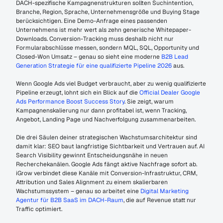
DACH-spezifische Kampagnenstrukturen sollten Suchintention, 
Branche, Region, Sprache, Unternehmensgröße und Buying Stage 
berücksichtigen. Eine Demo-Anfrage eines passenden 
Unternehmens ist mehr wert als zehn generische Whitepaper-
Downloads. Conversion-Tracking muss deshalb nicht nur 
Formularabschlüsse messen, sondern MQL, SQL, Opportunity und 
Closed-Won Umsatz – genau so sieht eine moderne 
B2B Lead 
Generation Strategie für eine qualifizierte Pipeline 2026
 aus.
Wenn Google Ads viel Budget verbraucht, aber zu wenig qualifizierte 
Pipeline erzeugt, lohnt sich ein Blick auf die 
Official Dealer Google 
Ads Performance Boost Success Story
. Sie zeigt, warum 
Kampagnenskalierung nur dann profitabel ist, wenn Tracking, 
Angebot, Landing Page und Nachverfolgung zusammenarbeiten.
Die drei Säulen deiner strategischen Wachstumsarchitektur sind 
damit klar: SEO baut langfristige Sichtbarkeit und Vertrauen auf. AI 
Search Visibility gewinnt Entscheidungsnähe in neuen 
Recherchekanälen. Google Ads fängt aktive Nachfrage sofort ab. 
iGrow verbindet diese Kanäle mit Conversion-Infrastruktur, CRM, 
Attribution und Sales Alignment zu einem skalierbaren 
Wachstumssystem – genau so arbeitet eine 
Digital Marketing 
Agentur für B2B SaaS im DACH-Raum
, die auf Revenue statt nur 
Traffic optimiert.