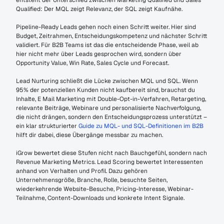
entsteht der Unterschied zwischen Marketing Qualified und Sales 
Qualified: Der MQL zeigt Relevanz, der SQL zeigt Kaufnähe.
Pipeline-Ready Leads gehen noch einen Schritt weiter. Hier sind 
Budget, Zeitrahmen, Entscheidungskompetenz und nächster Schritt 
validiert. Für B2B Teams ist das die entscheidende Phase, weil ab 
hier nicht mehr über Leads gesprochen wird, sondern über 
Opportunity Value, Win Rate, Sales Cycle und Forecast.
Lead Nurturing schließt die Lücke zwischen MQL und SQL. Wenn 
95% der potenziellen Kunden nicht kaufbereit sind, brauchst du 
Inhalte, E Mail Marketing mit Double-Opt-in-Verfahren, Retargeting, 
relevante Beiträge, Webinare und personalisierte Nachverfolgung, 
die nicht drängen, sondern den Entscheidungsprozess unterstützt – 
ein klar strukturierter 
Guide zu MQL- und SQL-Definitionen im B2B
hilft dir dabei, diese Übergänge messbar zu machen.
iGrow bewertet diese Stufen nicht nach Bauchgefühl, sondern nach 
Revenue Marketing Metrics. Lead Scoring bewertet Interessenten 
anhand von Verhalten und Profil. Dazu gehören 
Unternehmensgröße, Branche, Rolle, besuchte Seiten, 
wiederkehrende Website-Besuche, Pricing-Interesse, Webinar-
Teilnahme, Content-Downloads und konkrete Intent Signale.