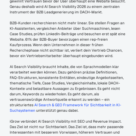
gewinnt Vertrauen bevor der User überhaupt eine Website besucht. 
Genau deshalb wird AI Search Visibility 2026 zu einem zentralen 
Instrument der B2B Leadgenerierung im DACH-Markt.
B2B-Kunden recherchieren nicht mehr linear. Sie stellen Fragen an 
KI-Assistenten, vergleichen Anbieter über Suchmaschinen, lesen 
Case Studies, prüfen LinkedIn-Beiträge und besuchen erst spät eine 
Website. 61% der B2B-Buyer bevorzugen einen rep-freien 
Kaufprozess. Wenn dein Unternehmen in dieser frühen 
Recherchephase nicht sichtbar ist, verliert dein Vertrieb Chancen, 
bevor ein Vertriebsmitarbeiter überhaupt eingebunden wird.
AI Search Visibility braucht Inhalte, die von Sprachmodellen klar 
verarbeitet werden können. Dazu gehören präzise Definitionen, 
FAQ-Strukturen, konsistente Entitäten, eindeutige Angebotsseiten, 
thematische Tiefe, Case Studies, Vergleichsinhalte, lokale DACH-
Kontexte und belastbare Aussagen zu Ergebnissen. Es geht nicht 
darum, Keywords zu wiederholen. Es geht darum, als 
vertrauenswürdige Antwortquelle erkannt zu werden – ein 
strukturiertes 
AI Search & GEO Framework für Sichtbarkeit in KI-
Suchsystemen
 unterstützt genau dabei.
iGrow verbindet AI Search Visibility mit SEO und Revenue Impact. 
Das Ziel ist nicht nur Sichtbarkeit. Das Ziel ist, dass mehr passende 
Interessenten mit besserem Vorwissen, höherem Vertrauen und 