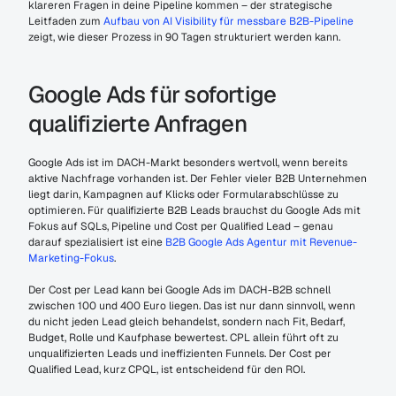
klareren Fragen in deine Pipeline kommen – der strategische 
Leitfaden zum 
Aufbau von AI Visibility für messbare B2B-Pipeline
zeigt, wie dieser Prozess in 90 Tagen strukturiert werden kann.
Google Ads für sofortige 
qualifizierte Anfragen
Google Ads ist im DACH-Markt besonders wertvoll, wenn bereits 
aktive Nachfrage vorhanden ist. Der Fehler vieler B2B Unternehmen 
liegt darin, Kampagnen auf Klicks oder Formularabschlüsse zu 
optimieren. Für qualifizierte B2B Leads brauchst du Google Ads mit 
Fokus auf SQLs, Pipeline und Cost per Qualified Lead – genau 
darauf spezialisiert ist eine 
B2B Google Ads Agentur mit Revenue-
Marketing-Fokus
.
Der Cost per Lead kann bei Google Ads im DACH-B2B schnell 
zwischen 100 und 400 Euro liegen. Das ist nur dann sinnvoll, wenn 
du nicht jeden Lead gleich behandelst, sondern nach Fit, Bedarf, 
Budget, Rolle und Kaufphase bewertest. CPL allein führt oft zu 
unqualifizierten Leads und ineffizienten Funnels. Der Cost per 
Qualified Lead, kurz CPQL, ist entscheidend für den ROI.