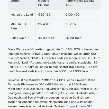
Metrik
Inbound 
Performance (Google 
(SEO/AI)
Ads)
Kosten pro Lead
€50-150
€100-400
MQL zu SQL 
25-40%
15-25%
Rate
Sales Cycle
45-90 Tage
30-60 Tage
Diese Werte sind Orientierungspunkte für DACH B2B Unternehmen. 
Inbound-generierte B2B-Leads kosten typischerweise unter 100 
Euro, während LinkedIn-Outreach-Leads zwischen 80 und 200 Euro 
kosten. LinkedIn-Automation-Leads kosten ebenfalls zwischen 80 
und 200 Euro. Kaltakquise via Telefon kostet 150 bis 500 Euro pro 
Lead. Messe-Leads kosten zwischen 1.000 und 2.000 Euro.
LinkedIn ist die stärkste Plattform für B2B Leads. LinkedIn ist die 
führende Plattform im DACH-B2B-Bereich, hat 24 Millionen 
Mitglieder in Deutschland und wird von 89% der B2B-Marketer zur 
Leadgenerierung genutzt. Trotzdem gilt auch hier: LinkedIn Ads, 
Outreach und Social Media erzeugen nur dann Qualität, wenn 
Targeting, Angebot, Relevanz, Nachverfolgung und CRM sauber 
zusammenspielen – und sie in ein System für 
qualifizierte B2B 