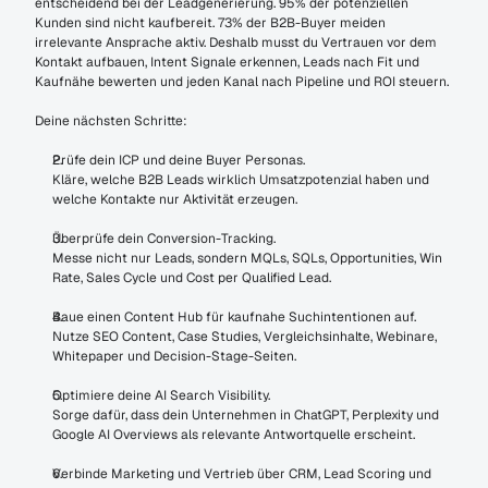
entscheidend bei der Leadgenerierung. 95% der potenziellen 
Kunden sind nicht kaufbereit. 73% der B2B-Buyer meiden 
irrelevante Ansprache aktiv. Deshalb musst du Vertrauen vor dem 
Kontakt aufbauen, Intent Signale erkennen, Leads nach Fit und 
Kaufnähe bewerten und jeden Kanal nach Pipeline und ROI steuern.
Deine nächsten Schritte:
Prüfe dein ICP und deine Buyer Personas.
Kläre, welche B2B Leads wirklich Umsatzpotenzial haben und 
welche Kontakte nur Aktivität erzeugen.
Überprüfe dein Conversion-Tracking.
Messe nicht nur Leads, sondern MQLs, SQLs, Opportunities, Win 
Rate, Sales Cycle und Cost per Qualified Lead.
Baue einen Content Hub für kaufnahe Suchintentionen auf.
Nutze SEO Content, Case Studies, Vergleichsinhalte, Webinare, 
Whitepaper und Decision-Stage-Seiten.
Optimiere deine AI Search Visibility.
Sorge dafür, dass dein Unternehmen in ChatGPT, Perplexity und 
Google AI Overviews als relevante Antwortquelle erscheint.
Verbinde Marketing und Vertrieb über CRM, Lead Scoring und 