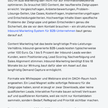
SEO im B2B Marketing darf nicht nur auf Informationskeywords 
optimieren. Du brauchst SEO Content, der kaufbereite Zielgruppen 
erreicht: Vergleichsfragen, Anbieterbewertungen, Problem-
Lösungs-Seiten, Use Cases, Kostenfragen, Implementierungsfragen 
und Entscheidungskriterien. Hochwertige Inhalte lösen spezifische 
Probleme der Zielgruppe und geben Entscheidern genau die 
Sicherheit, die sie vor dem Kontakt brauchen – ein strukturiertes 
Inbound Marketing System für B2B-Unternehmen
 baut genau 
darauf auf.
Content Marketing hat das beste langfristige Preis-Leistungs-
Verhältnis. Inbound-generierte B2B-Leads kosten typischerweise 
unter 100 Euro. Ca. 1 bis 5 Prozent der Inbound-Leads werden 
Kunden, wenn Positionierung, Lead Scoring, Nachverfolgung und 
Sales Alignment stimmen. Inbound-Marketing benötigt 6 bis 18 
Monate bis zur Wirkung, baut dafür aber ein Asset auf, das 
langfristig Demand Capture ermöglicht.
Formate wie Whitepaper und Webinare sind im DACH-Raum hoch 
angesehen. Ein Lead Magnet sollte sofortige Relevanz für die 
Zielgruppe haben, sonst erzeugt er zwar Downloads, aber keine 
qualifizierten Leads. Interaktive Formate bauen schnell Vertrauen 
auf und qualifizieren Kontakte, weil sie nicht nur Kontaktdaten 
sammeln, sondern Bedarf, Reifegrad und Priorität sichtbar machen.