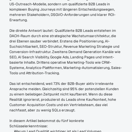
US-Outreach-Modelle, sondern um qualifizierte B2B Leads in 
komplexen Buying Journeys mit längeren Entscheidungswegen, 
mehreren Stakeholdern, DSGVO-Anforderungen und klarer ROI-
Erwartung.
Die direkte Antwort lautet: Qualifizierte B2B Leads entstehen im 
DACH-Raum durch eine strategische Wachstumsarchitektur, die 
drei Ebenen sauber verbindet. Erstens die Positionierung, AI-
Suchsichtbarkeit, SEO-Struktur, Revenue Marketing Strategie und 
Conversion-Infrastruktur. Zweitens Demand Generation Kanäle wie 
SEO, AI Search Visibility, Google Ads, Landing Pages und Intent-
basierte Inhalte. Drittens operative Marketing-Tools wie CRM-
Systeme, Analytics-Plattformen, Marketing-Automatisierung, Sales-
Tools und Attribution-Tracking.
Das ist entscheidend, weil 73% der B2B-Buyer aktiv irrelevante 
Ansprache meiden. Gleichzeitig sind 95% der potenziellen Kunden 
zu einem beliebigen Zeitpunkt nicht kaufbereit. Wenn du diese 
Realität ignorierst, produzierst du Leads ohne Kaufkontext, hohe 
Customer Acquisition Costs und ein Vertriebsteam, das viel 
nachfasst, aber zu wenig SQLs erzeugt.
In diesem Artikel bekommst du fünf konkrete 
Schlüsselerkenntnisse:
Warum Lead Qualität wichtiger ist als Lead Volumen.