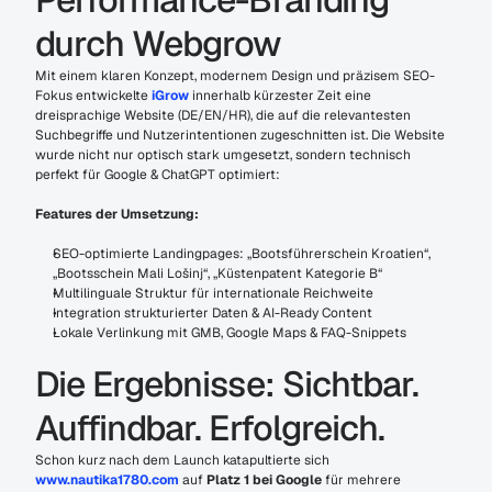
durch Webgrow
Mit einem klaren Konzept, modernem Design und präzisem SEO-
Fokus entwickelte 
iGrow
 innerhalb kürzester Zeit eine 
dreisprachige Website (DE/EN/HR), die auf die relevantesten 
Suchbegriffe und Nutzerintentionen zugeschnitten ist. Die Website 
wurde nicht nur optisch stark umgesetzt, sondern technisch 
perfekt für Google & ChatGPT optimiert:
Features der Umsetzung:
SEO-optimierte Landingpages: „Bootsführerschein Kroatien“, 
„Bootsschein Mali Lošinj“, „Küstenpatent Kategorie B“
Multilinguale Struktur für internationale Reichweite
Integration strukturierter Daten & AI-Ready Content
Lokale Verlinkung mit GMB, Google Maps & FAQ-Snippets
Die Ergebnisse: Sichtbar. 
Auffindbar. Erfolgreich.
Schon kurz nach dem Launch katapultierte sich 
www.nautika1780.com
 auf 
Platz 1 bei Google
 für mehrere 