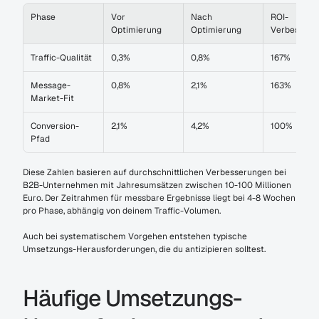
Phase
Vor 
Nach 
ROI-
Optimierung
Optimierung
Verbesseru
Traffic-Qualität
0,3%
0,8%
167%
Message-
0,8%
2,1%
163%
Market-Fit
Conversion-
2,1%
4,2%
100%
Pfad
Diese Zahlen basieren auf durchschnittlichen Verbesserungen bei 
B2B-Unternehmen mit Jahresumsätzen zwischen 10-100 Millionen 
Euro. Der Zeitrahmen für messbare Ergebnisse liegt bei 4-8 Wochen 
pro Phase, abhängig von deinem Traffic-Volumen.
Auch bei systematischem Vorgehen entstehen typische 
Umsetzungs-Herausforderungen, die du antizipieren solltest.
Häufige Umsetzungs-