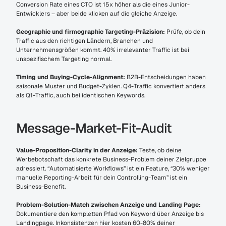
Conversion Rate eines CTO ist 15x höher als die eines Junior-
Entwicklers – aber beide klicken auf die gleiche Anzeige.
Geographic und firmographic Targeting-Präzision:
 Prüfe, ob dein 
Traffic aus den richtigen Ländern, Branchen und 
Unternehmensgrößen kommt. 40% irrelevanter Traffic ist bei 
unspezifischem Targeting normal.
Timing und Buying-Cycle-Alignment:
 B2B-Entscheidungen haben 
saisonale Muster und Budget-Zyklen. Q4-Traffic konvertiert anders 
als Q1-Traffic, auch bei identischen Keywords.
Message-Market-Fit-Audit
Value-Proposition-Clarity in der Anzeige:
 Teste, ob deine 
Werbebotschaft das konkrete Business-Problem deiner Zielgruppe 
adressiert. “Automatisierte Workflows” ist ein Feature, “30% weniger 
manuelle Reporting-Arbeit für dein Controlling-Team” ist ein 
Business-Benefit.
Problem-Solution-Match zwischen Anzeige und Landing Page:
Dokumentiere den kompletten Pfad von Keyword über Anzeige bis 
Landingpage. Inkonsistenzen hier kosten 60-80% deiner 