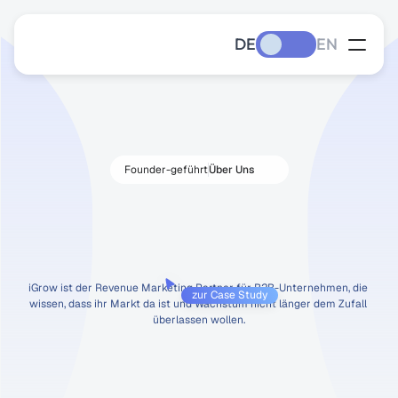
DE
EN
Founder-geführt
Über Uns
Über Uns
150
qualifizierte
Leads.
17
Tage.
Das
war
unser
letztes
Projekt
iGrow ist der Revenue Marketing Partner für B2B-Unternehmen, die 
zur Case Study
wissen, dass ihr Markt da ist und Wachstum nicht länger dem Zufall 
überlassen wollen.