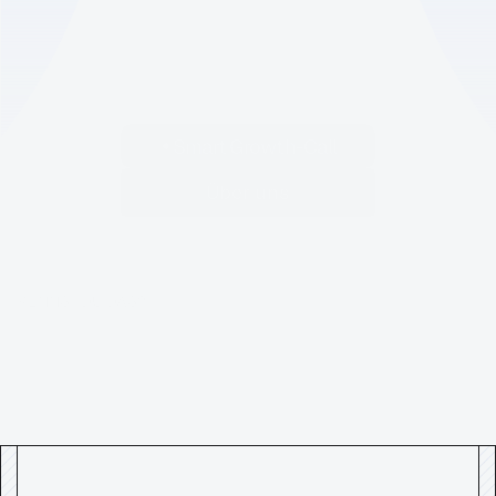
Smart Growth-Call
Über uns
Über uns
+500 Projekte in Europa & USA
KENNST DU DAS?
Sales
fragt:
"Wo
bleiben
die
Leads?"
Marketing
optimiert
für
Website-Klicks.