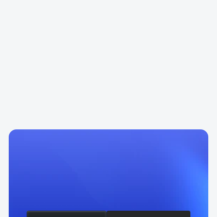
Fokus auf echte KPIs wie Leads, 
Conversions & ROI
Transparente Kommunikation & 
persönlicher Support
Langfristige Partnerschaft & 
kontinuierliche Optimierung
Nutze moderne Marketing-Tools für 
fundierte Entscheidungen. 
Unsicher
ob
iGrow
der
richtige
Growth
Partner
für
dich
ist?