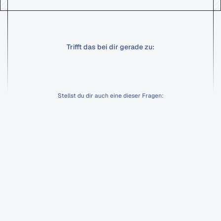
Trifft das bei dir gerade zu:
Klicks
kommen,
Kunden
nicht?
Stellst du dir auch eine dieser Fragen:
Wieso bekomme ich kei
Warum sind unsere Ads so teuer?
Warum stagniert unsere Pipeline?