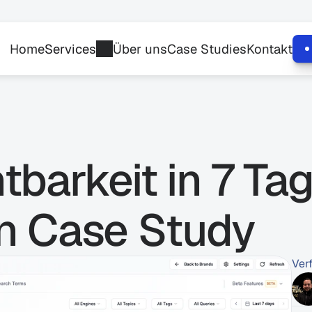
Home
Services
Über uns
Case Studies
Kontakt
tbarkeit in 7 Tag
en Case Study
Ver