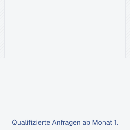
STRUKTUR MIT AUTORITÄT
Google erkennt deine fachliche Relevanz, mehr Sichtbarkeit.
TECHNISCH 1A
Schnell. Sicher. DSGVO-ready, perfekt für medizinische 
Websites.
SEO
für
Ärzte
mit
iGrow
Sichtbarkeit,
die
neue
Patienten
bringt.
Qualifizierte Anfragen ab Monat 1.