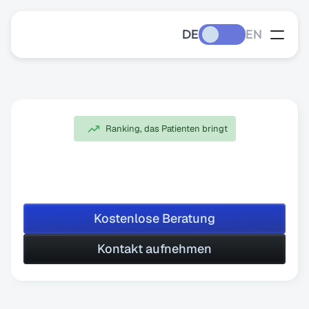
DE
EN
Ranking, das Patienten bringt
SEO
für
Ärzte
Mehr Sichtbarkeit für deine Praxis: Wir machen dich 
online zur ersten Anlaufstelle für neue Patienten. Mit 
lokalem SEO und Content, der Vertrauen schafft.
Kostenlose Beratung
Kostenlose Beratung
Kontakt aufnehmen
Kontakt aufnehmen