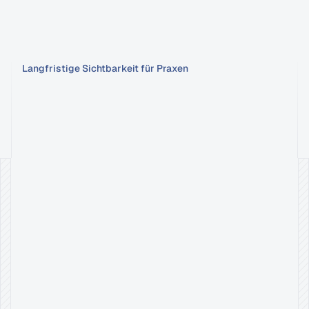
medizinischem Werberecht umgesetzt.
Langfristige Sichtbarkeit für Praxen
SEO,
das
deine
Praxis
wachsen
lässt.
CONTENT, DER KONVERTIERT
Medizinisch korrekt & psychologisch wirksam 
Patientenanfragen steigen.