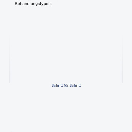
Behandlungstypen.
Kein
Zufall.
Ein
System.
So
wird
deine
Praxis
zur
Top-Adresse
in
der
Google-Suche.
Schritt für Schritt
Woche 1-2
Kampagnenanalyse & Potenzial-Check
Wir prüfen, bei welchen Suchanfragen deine 
Praxis online sichtbar ist – und wo du 