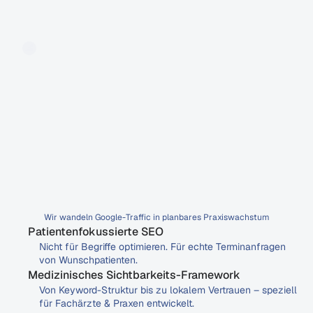
Launch und skalierbares Wachstum
Wir bringen dein System live, messen, 
optimieren und skalieren deine Sichtbarkeit 
über alle AI-Suchkanäle.
-> Performance-Tracking & Monitoring
-> Autoritätsaufbau durch thematische 
Expansion
-> Backlink- & Trust-Signale stärken
-> Kontinuierliche AI-Content-Optimierung
Keine
Sichtbarkeit
um
der
Sichtbarkeit
willen
–
sondern
gezielte
Patientenanfragen
über
Google.
SEO,
das
Patienten
bringt
–
kein
Selbstzweck.
Wir wandeln Google-Traffic in planbares Praxiswachstum
Patientenfokussierte SEO
Nicht für Begriffe optimieren. Für echte Terminanfragen 
von Wunschpatienten.
Medizinisches Sichtbarkeits-Framework
Von Keyword-Struktur bis zu lokalem Vertrauen – speziell 
für Fachärzte & Praxen entwickelt.